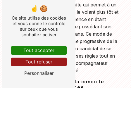
d'apprentissage de la conduite qui permet à un
jeune conducteur de prendre le volant plus tôt et
Ce site utilise des cookies
d'accumuler de l'expérience en étant
et vous donne le contrôle
accompagné par un adulte possédant son
sur ceux que vous
permis depuis au moins 5 ans. Ce mode de
souhaitez activer
formation offre une approche progressive de la
conduite, en permettant au candidat de se
Tout accepter
familiariser avec la route et ses règles tout en
Tout refuser
étant encadré par un accompagnateur
expérimenté.
Personnaliser
Les avantages de la conduite
accompagnée
Choisir la conduite accompagnée présente de
nombreux avantages. En plus de permettre une
acquisition progressive des compétences de
conduite, cette formule offre la possibilité de
passer l'examen du permis de conduire dès l'âge