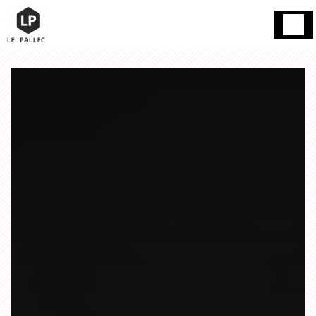
Panneau de gestion des cookies
Gand 59200
13h / mercredi et dimanche fermé / mardi
Tourcoing
03
15h - 18h / le reste de la semaine 16h à
20 76 85 45
19h00