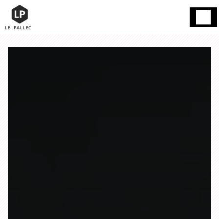
Panneau de gestion des cookies
Gand 59200
13h / mercredi et dimanche fermé / mardi
Tourcoing
03
15h - 18h / le reste de la semaine 16h à
20 76 85 45
19h00