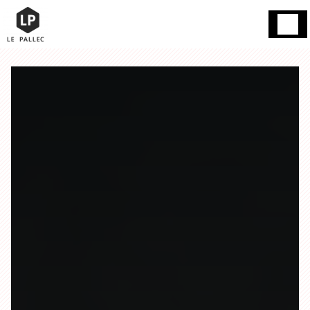
Panneau de gestion des cookies
Gand 59200
13h / mercredi et dimanche fermé / mardi
Tourcoing
03
15h - 18h / le reste de la semaine 16h à
20 76 85 45
19h00