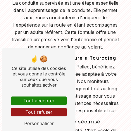
La conduite supervisée est une étape essentielle
dans l'apprentissage de la conduite. Elle permet
aux jeunes conducteurs d'acquérir de
l'expérience sur la route en étant accompagnés
par un adulte référent. Cette formule offre une
transition progressive vers l'autonomie et permet
de gagner en confiance au volant.
Une formation sur mesure à Tourcoing
Avec École de conduite Le Pallec, bénéficiez
Ce site utilise des cookies
et vous donne le contrôle
d'une formation personnalisée adaptée à votre
sur ceux que vous
rythme et à vos besoins. Nos moniteurs
souhaitez activer
expérimentés vous accompagnent tout au long
de votre parcours d'apprentissage pour vous
Tout accepter
aider à développer les compétences nécessaires
pour devenir un conducteur responsable et sûr.
Tout refuser
Un apprentissage sécurisé
Personnaliser
Votre sécurité est notre priorité. Chez École de