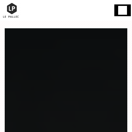
Panneau de gestion des cookies
Gand 59200
13h / mercredi et dimanche fermé / mardi
Tourcoing
03
15h - 18h / le reste de la semaine 16h à
20 76 85 45
19h00